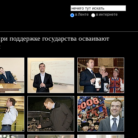
в Ленте
в интернете
ри поддержке государства осваивают
и