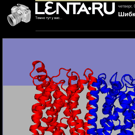
четверг, 
Шибк