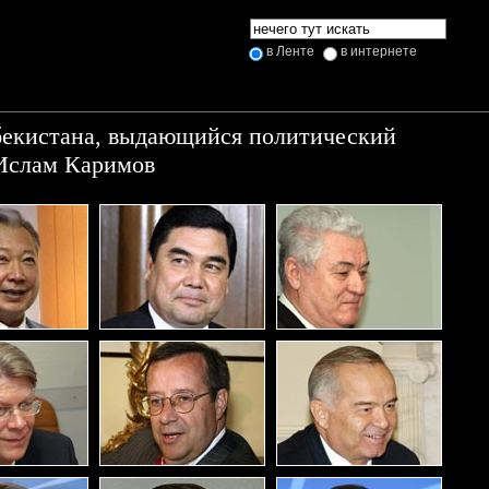
в Ленте
в интернете
бекистана, выдающийся политический
 Ислам Каримов