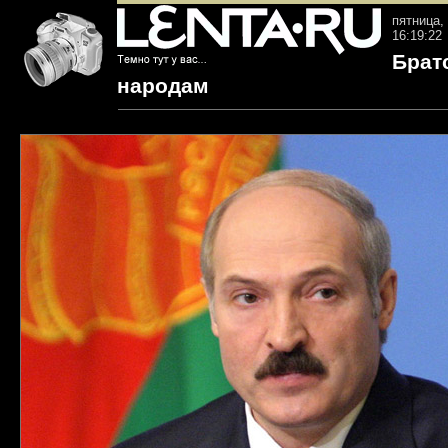
пятница, 
16:19:22
Брат
народам