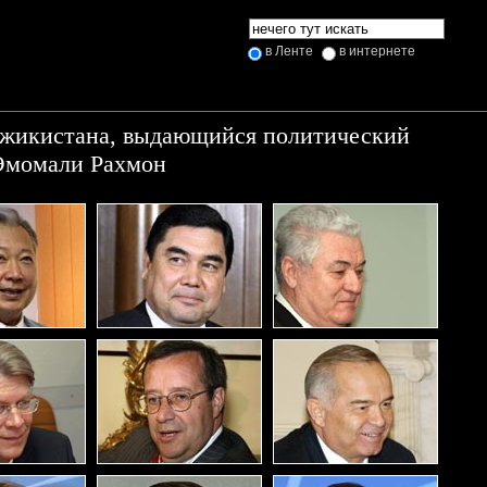
в Ленте
в интернете
джикистана, выдающийся политический
 Эмомали Рахмон